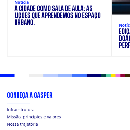
Notícia
A CIDADE COMO SALA DE AULA: AS
LIÇÕES QUE APRENDEMOS NO ESPAÇO
URBANO.
Notíc
EDI
DOAÇ
PERF
SUP
CONHEÇA A CÁSPER
Infraestrutura
Missão, princípios e valores
Nossa trajetória