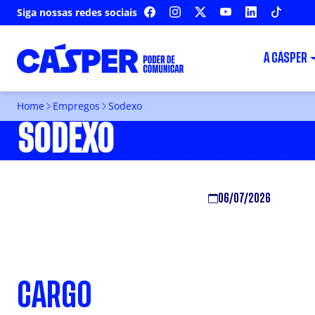
Siga nossas redes sociais
FACEBOOK
INSTAGRAM
X
YOUTUBE
LINKEDIN
TIKTOK
A CÁSPER
Home
Empregos
Sodexo
SODEXO
06/07/2026
CARGO