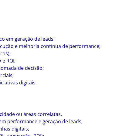
oco em geração de leads;
ecução e melhoria contínua de performance;
ros);
 e ROI;
 tomada de decisão;
ciais;
iativas digitais.
idade ou áreas correlatas.
 em performance e geração de leads;
has digitais;