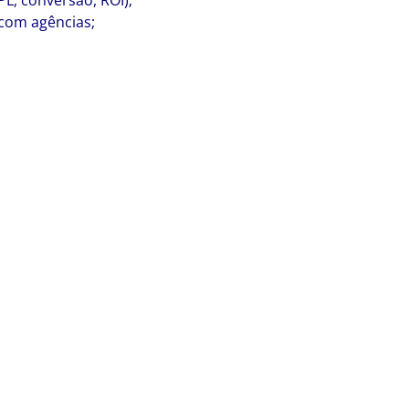
L, conversão, ROI);
com agências;