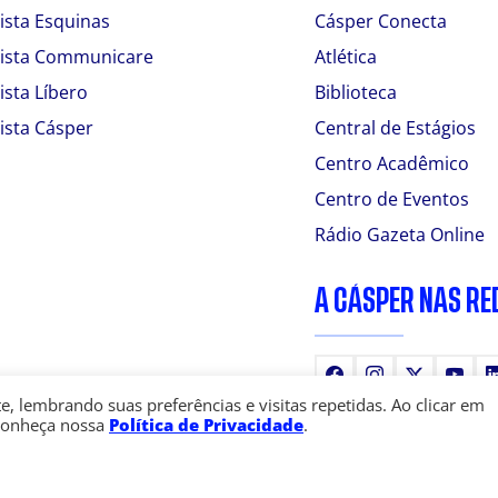
ista Esquinas
Cásper Conecta
ista Communicare
Atlética
ista Líbero
Biblioteca
ista Cásper
Central de Estágios
Centro Acadêmico
Centro de Eventos
Rádio Gazeta Online
A CÁSPER NAS RE
Facebook
Instagram
X
You
 lembrando suas preferências e visitas repetidas. Ao clicar em
Conheça nossa
Política de Privacidade
.