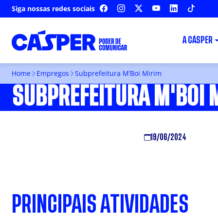
Siga nossas redes sociais
FACEBOOK
INSTAGRAM
X
YOUTUBE
LINKEDIN
TIKTOK
A CÁSPER
Home
Empregos
Subprefeitura M’Boi Mirim
SUBPREFEITURA M'BOI 
19/06/2024
PRINCIPAIS ATIVIDADES