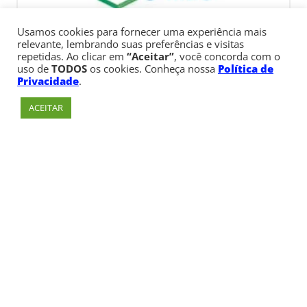
Usamos cookies para fornecer uma experiência mais
relevante, lembrando suas preferências e visitas
repetidas. Ao clicar em
“Aceitar”
, você concorda com o
uso de
TODOS
os cookies. Conheça nossa
Política de
Privacidade
.
ACEITAR
Av. Paulista, 900 – Bela Vista – São Paulo, SP
Telefone:
+55 (11) 3170-5600