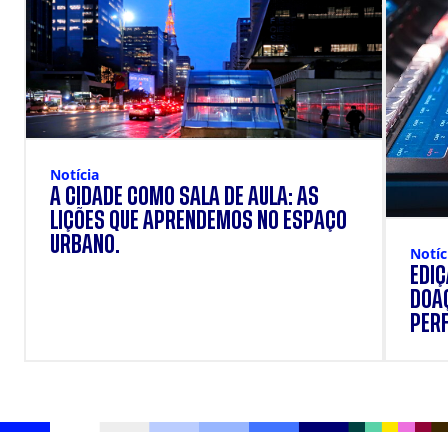
Notícia
A CIDADE COMO SALA DE AULA: AS
LIÇÕES QUE APRENDEMOS NO ESPAÇO
URBANO.
Notíc
EDI
DOAÇ
PERF
SUP