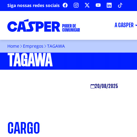
Siga nossas redes sociais
FACEBOOK
INSTAGRAM
X
YOUTUBE
LINKEDIN
TIKTOK
A CÁSPER
Home
Empregos
TAGAWA
TAGAWA
20/08/2025
CARGO