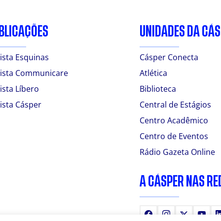
BLICAÇÕES
UNIDADES DA CÁ
ista Esquinas
Cásper Conecta
ista Communicare
Atlética
ista Líbero
Biblioteca
ista Cásper
Central de Estágios
Centro Acadêmico
Centro de Eventos
Rádio Gazeta Online
A CÁSPER NAS RE
Facebook
Instagram
X
You