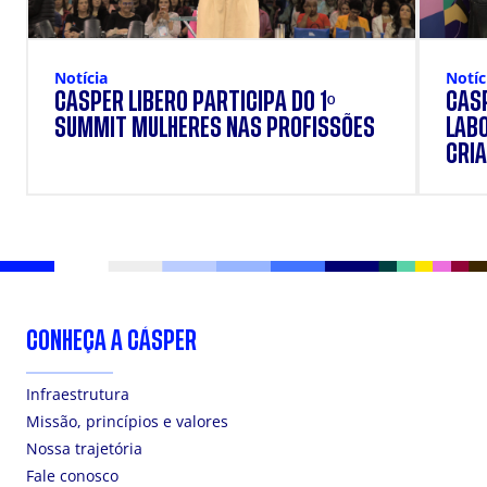
Notícia
Notíc
CÁSPER LÍBERO PARTICIPA DO 1º
CÁSP
SUMMIT MULHERES NAS PROFISSÕES
LAB
CRIA
DOS
CONHEÇA A CÁSPER
Infraestrutura
Missão, princípios e valores
Nossa trajetória
Fale conosco