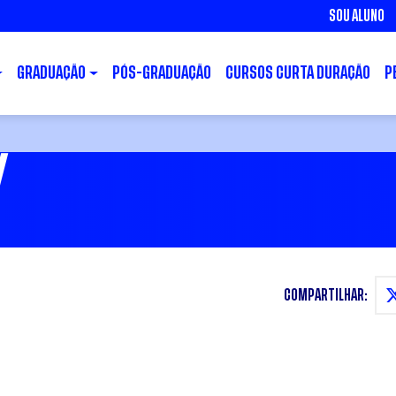
SOU ALUNO
GRADUAÇÃO
PÓS-GRADUAÇÃO
CURSOS CURTA DURAÇÃO
P
/
COMPARTILHAR: