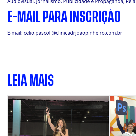
Audiovisual, Jornalismo, Publicidade e Propaganda, Rela
E-MAIL PARA INSCRIÇÃO
E-mail:
celio.pascoli@clinicadrjoaopinheiro.com.br
LEIA MAIS