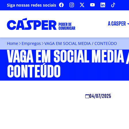
Siga nossas redes sociais
FACEBOOK
INSTAGRAM
X
YOUTUBE
LINKEDIN
TIKTOK
A CÁSPER
Home
Empregos
VAGA EM SOCIAL MEDIA / CONTEÚDO
VAGA EM SOCIAL MEDIA 
CONTEÚDO
04/07/2025