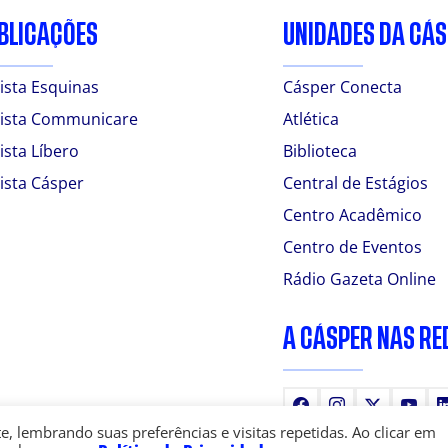
BLICAÇÕES
UNIDADES DA CÁ
ista Esquinas
Cásper Conecta
ista Communicare
Atlética
ista Líbero
Biblioteca
ista Cásper
Central de Estágios
Centro Acadêmico
Centro de Eventos
Rádio Gazeta Online
A CÁSPER NAS RE
Facebook
Instagram
X
You
 lembrando suas preferências e visitas repetidas. Ao clicar em