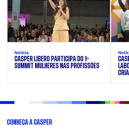
Notícia
Notíc
CÁSPER LÍBERO PARTICIPA DO 1º
CÁSP
SUMMIT MULHERES NAS PROFISSÕES
LAB
CRIA
DOS
CONHEÇA A CÁSPER