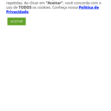
repetidas. Ao clicar em
“Aceitar”
, você concorda com o
uso de
TODOS
os cookies. Conheça nossa
Política de
Privacidade
.
ACEITAR
Av. Paulista, 900 – Bela Vista – São Paulo, SP
Telefone:
+55 (11) 3170-5600
© Copyright 1947 - 2026 Faculdade Cásper Líbero