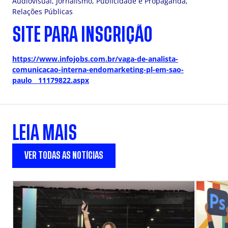
Audiovisual, Jornalismo, Publicidade e Propaganda,
Relações Públicas
SITE PARA INSCRIÇÃO
https://www.infojobs.com.br/vaga-de-analista-
comunicacao-interna-endomarketing-pl-em-sao-
paulo__11179822.aspx
LEIA MAIS
VER TODAS AS NOTÍCIAS