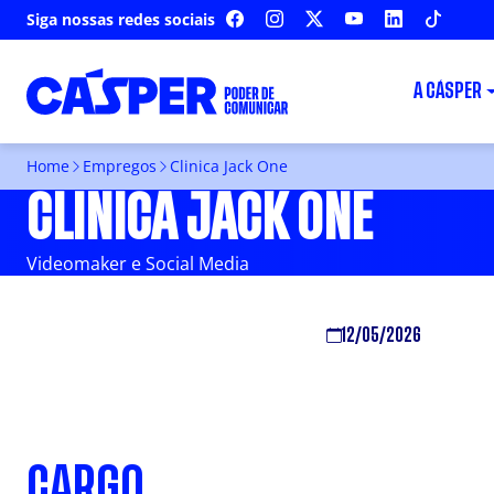
Siga nossas redes sociais
FACEBOOK
INSTAGRAM
X
YOUTUBE
LINKEDIN
TIKTOK
A CÁSPER
Home
Empregos
Clinica Jack One
CLINICA JACK ONE
Videomaker e Social Media
12/05/2026
CARGO