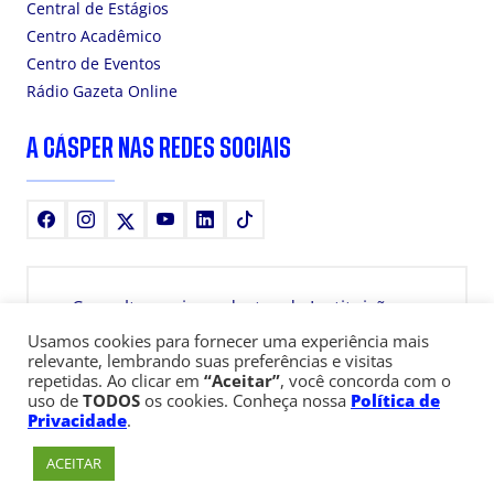
Central de Estágios
Centro Acadêmico
Centro de Eventos
Rádio Gazeta Online
A CÁSPER NAS REDES SOCIAIS
Facebook
Instagram
X
Youtube
LinkedIn
TikTok
Consulte aqui o cadastro da Instituição no
Sistema e-MEC
Usamos cookies para fornecer uma experiência mais
relevante, lembrando suas preferências e visitas
repetidas. Ao clicar em
“Aceitar”
, você concorda com o
uso de
TODOS
os cookies. Conheça nossa
Política de
Privacidade
.
ACEITAR