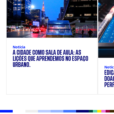
Notícia
A CIDADE COMO SALA DE AULA: AS
LIÇÕES QUE APRENDEMOS NO ESPAÇO
URBANO.
Notíc
EDI
DOAÇ
PERF
SUP