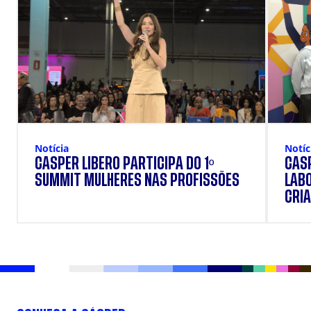
Notícia
Notíc
CÁSPER LÍBERO PARTICIPA DO 1º
CÁSP
SUMMIT MULHERES NAS PROFISSÕES
LAB
CRIA
DOS