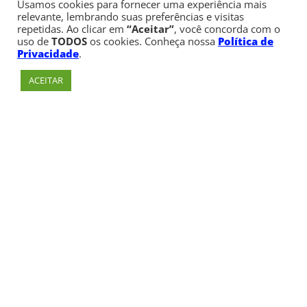
Usamos cookies para fornecer uma experiência mais
relevante, lembrando suas preferências e visitas
repetidas. Ao clicar em
“Aceitar”
, você concorda com o
uso de
TODOS
os cookies. Conheça nossa
Política de
Privacidade
.
ACEITAR
Av. Paulista, 900 – Bela Vista – São Paulo, SP
Telefone:
+55 (11) 3170-5600
© Copyright 1947 - 2026 Faculdade Cásper Líbero