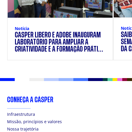
Notíc
Notícia
SAIB
CÁSPER LÍBERO E ADOBE INAUGURAM
SEM
LABORATÓRIO PARA AMPLIAR A
DA 
CRIATIVIDADE E A FORMAÇÃO PRÁTICA
DOS ESTUDANTES
CONHEÇA A CÁSPER
Infraestrutura
Missão, princípios e valores
Nossa trajetória