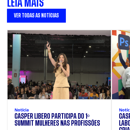
LEIA MAIS
VER TODAS AS NOTÍCIAS
Notícia
Notíc
CÁSPER LÍBERO PARTICIPA DO 1º
CÁSP
SUMMIT MULHERES NAS PROFISSÕES
LAB