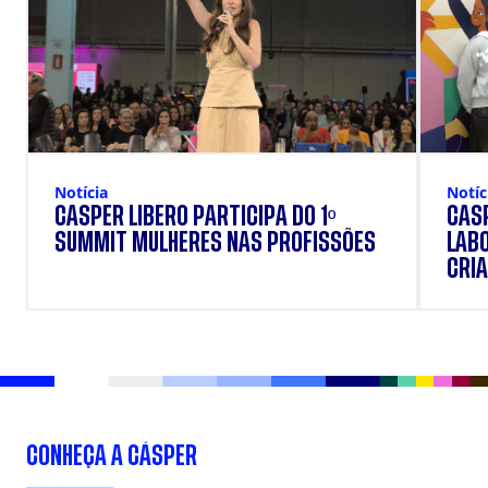
Notícia
Notíc
CÁSPER LÍBERO PARTICIPA DO 1º
CÁSP
SUMMIT MULHERES NAS PROFISSÕES
LAB
CRIA
DOS
CONHEÇA A CÁSPER