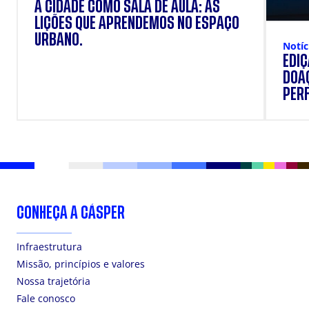
A CIDADE COMO SALA DE AULA: AS
LIÇÕES QUE APRENDEMOS NO ESPAÇO
URBANO.
Notíc
EDI
DOAÇ
PERF
SUP
CONHEÇA A CÁSPER
Infraestrutura
Missão, princípios e valores
Nossa trajetória
Fale conosco