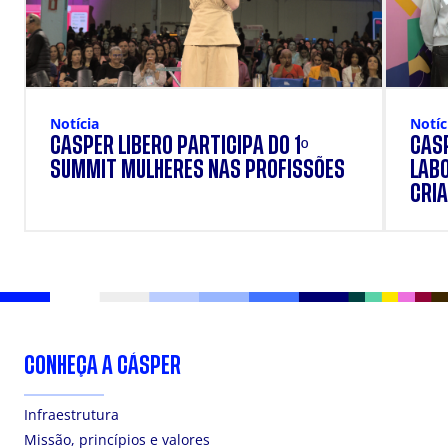
Notícia
Notíc
CÁSPER LÍBERO PARTICIPA DO 1º
CÁSP
SUMMIT MULHERES NAS PROFISSÕES
LAB
CRIA
DOS
CONHEÇA A CÁSPER
Infraestrutura
Missão, princípios e valores