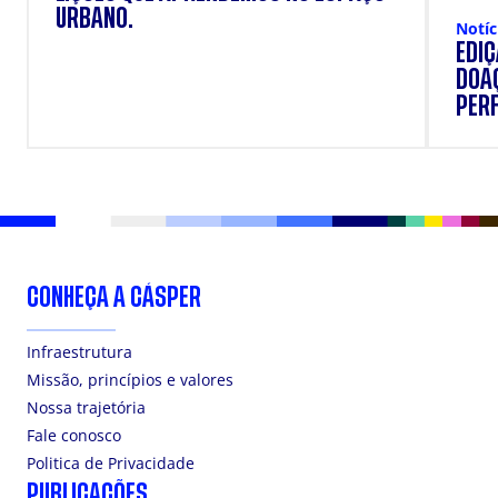
URBANO.
Notíc
EDI
DOAÇ
PERF
SUP
CONHEÇA A CÁSPER
Infraestrutura
Missão, princípios e valores
Nossa trajetória
Fale conosco
Politica de Privacidade
PUBLICAÇÕES