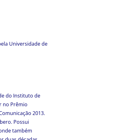
ela Universidade de
e do Instituto de
r no Prêmio
a Comunicação 2013.
bero. Possui
, onde também
or duas décadas,