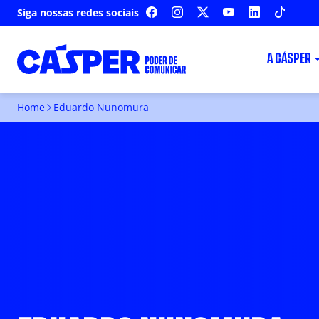
Siga nossas redes sociais
FACEBOOK
INSTAGRAM
X
YOUTUBE
LINKEDIN
TIKTOK
A CÁSPER
Home
Eduardo Nunomura