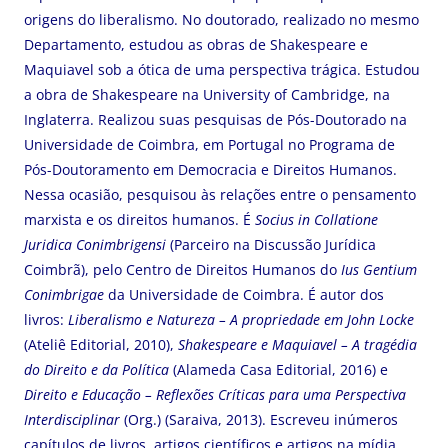
origens do liberalismo. No doutorado, realizado no mesmo
Departamento, estudou as obras de Shakespeare e
Maquiavel sob a ótica de uma perspectiva trágica. Estudou
a obra de Shakespeare na University of Cambridge, na
Inglaterra. Realizou suas pesquisas de Pós-Doutorado na
Universidade de Coimbra, em Portugal no Programa de
Pós-Doutoramento em Democracia e Direitos Humanos.
Nessa ocasião, pesquisou às relações entre o pensamento
marxista e os direitos humanos. É
Socius
in Collatione
Juridica Conimbrigensi
(Parceiro na Discussão Jurídica
Coimbrã), pelo Centro de Direitos Humanos do
Ius Gentium
Conimbrigae
da Universidade de Coimbra. É autor dos
livros:
Liberalismo e Natureza – A propriedade em John Locke
(Ateliê Editorial, 2010),
Shakespeare e Maquiavel – A tragédia
do Direito e da Política
(Alameda Casa Editorial, 2016) e
Direito e Educação – Reflexões Críticas para uma Perspectiva
Interdisciplinar
(Org.) (Saraiva, 2013). Escreveu inúmeros
capítulos de livros, artigos científicos e artigos na mídia,