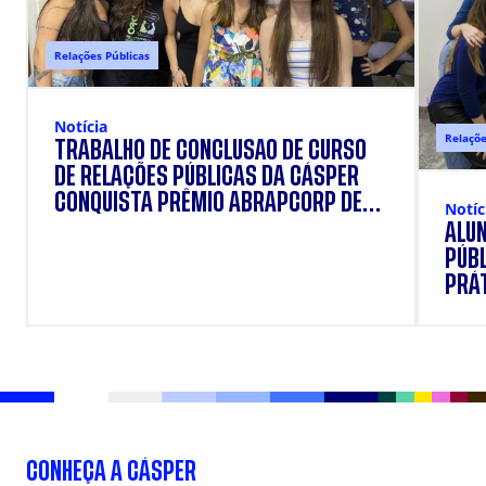
Relações Públicas
Notícia
Relaçõe
TRABALHO DE CONCLUSÃO DE CURSO
DE RELAÇÕES PÚBLICAS DA CÁSPER
CONQUISTA PRÊMIO ABRAPCORP DE
Notíc
PROJETOS EXPERIMENTAIS
ALUN
PÚB
PRÁ
CONHEÇA A CÁSPER