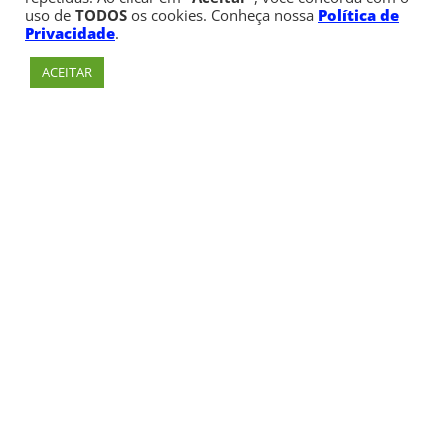
uso de
TODOS
os cookies. Conheça nossa
Política de
Privacidade
.
ACEITAR
Av. Paulista, 900 – Bela Vista – São Paulo, SP
Telefone:
+55 (11) 3170-5600
© Copyright 1947 - 2026 Faculdade Cásper Líbero