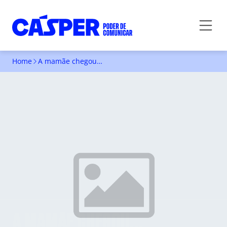
Home
A mamãe chegou…
A MAMÃE CHEGOU...