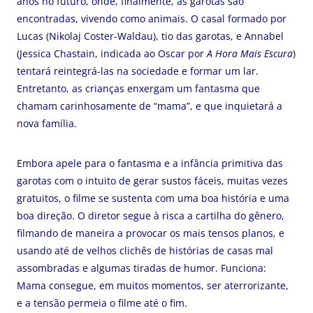
anos no futuro, onde, finalmente, as garotas são
encontradas, vivendo como animais. O casal formado por
Lucas (Nikolaj Coster-Waldau), tio das garotas, e Annabel
(Jessica Chastain, indicada ao Oscar por
A Hora Mais Escura
)
tentará reintegrá-las na sociedade e formar um lar.
Entretanto, as crianças enxergam um fantasma que
chamam carinhosamente de “mama”, e que inquietará a
nova família.
Embora apele para o fantasma e a infância primitiva das
garotas com o intuito de gerar sustos fáceis, muitas vezes
gratuitos, o filme se sustenta com uma boa história e uma
boa direção. O diretor segue à risca a cartilha do gênero,
filmando de maneira a provocar os mais tensos planos, e
usando até de velhos clichês de histórias de casas mal
assombradas e algumas tiradas de humor. Funciona:
Mama consegue, em muitos momentos, ser aterrorizante,
e a tensão permeia o filme até o fim.