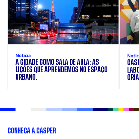
Notícia
Notíc
A CIDADE COMO SALA DE AULA: AS
CÁSP
LIÇÕES QUE APRENDEMOS NO ESPAÇO
LAB
URBANO.
CRIA
DOS
CONHEÇA A CÁSPER