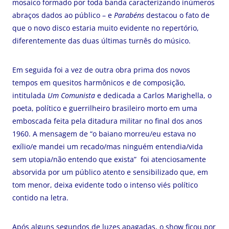
mosaico formado por toda banda caracterizando inúmeros
abraços dados ao público – e
Parabéns
destacou o fato de
que o novo disco estaria muito evidente no repertório,
diferentemente das duas últimas turnês do músico.
Em seguida foi a vez de outra obra prima dos novos
tempos em quesitos harmônicos e de composição,
intitulada
Um Comunista
e dedicada a Carlos Marighella, o
poeta, político e guerrilheiro brasileiro morto em uma
emboscada feita pela ditadura militar no final dos anos
1960. A mensagem de “o baiano morreu/eu estava no
exílio/e mandei um recado/mas ninguém entendia/vida
sem utopia/não entendo que exista” foi atenciosamente
absorvida por um público atento e sensibilizado que, em
tom menor, deixa evidente todo o intenso viés político
contido na letra.
Após alguns segundos de luzes apagadas, o show ficou por