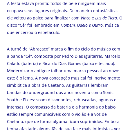
A festa estava pronta: todos de pé e ninguém mais
ocupava seus lugares originais. De maneira entusiástica,
ele voltou ao palco para finalizar com
Vinco
e
Luz de Tieta
. O
disco “Cê” foi lembrado em
Homem, Odeio e Outro
, música
que encerrou o espetáculo.
A turnê de “Abraçaço” marca o fim do ciclo do músico com
a banda “Cê”, composta por Pedro Dias (guitarra), Marcelo
Calado (bateria) e Ricardo Dias Gomes (baixo e teclado).
Modernizar o antigo e talhar uma marca pessoal ao novo:
este é o lema. A nova concepção musical foi incrivelmente
simbiótica à obra de Caetano. As guitarras lembram
bandas do underground dos anos noventa como Sonic
Youth e Pixies: soam dissonantes, rebuscadas, agudas e
intensas. O compasso da bateria e a harmonia do baixo
estão sempre comunicáveis com o violão e a voz de
Caetano, que de forma alguma ficam suprimidos. Embora
tenha afastado alguns fãs de sua fase mais intimista – voz