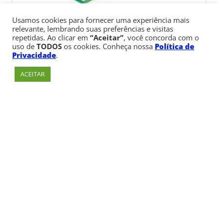
Usamos cookies para fornecer uma experiência mais
relevante, lembrando suas preferências e visitas
repetidas. Ao clicar em
“Aceitar”
, você concorda com o
uso de
TODOS
os cookies. Conheça nossa
Política de
Privacidade
.
ACEITAR
Av. Paulista, 900 – Bela Vista – São Paulo, SP
Telefone:
+55 (11) 3170-5600
© Copyright 1947 - 2026 Faculdade Cásper Líbero