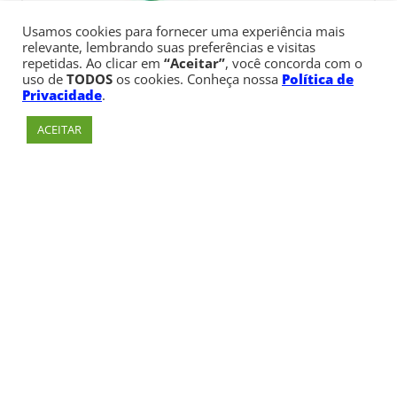
Usamos cookies para fornecer uma experiência mais
relevante, lembrando suas preferências e visitas
repetidas. Ao clicar em
“Aceitar”
, você concorda com o
uso de
TODOS
os cookies. Conheça nossa
Política de
Privacidade
.
ACEITAR
Av. Paulista, 900 – Bela Vista – São Paulo, SP
Telefone:
+55 (11) 3170-5600
© Copyright 1947 - 2026 Faculdade Cásper Líbero