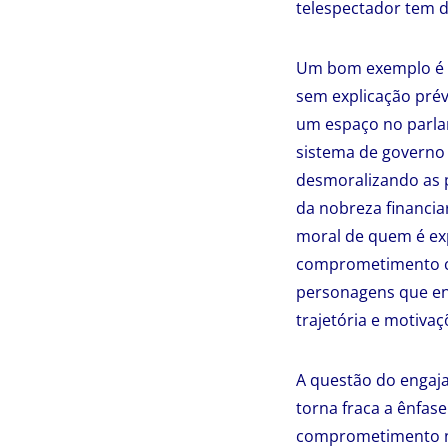
telespectador tem d
Um bom exemplo é a
sem explicação prév
um espaço no parla
sistema de governo 
desmoralizando as p
da nobreza financia
moral de quem é exp
comprometimento c
personagens que en
trajetória e motivaç
A questão do engaj
torna fraca a ênfas
comprometimento na