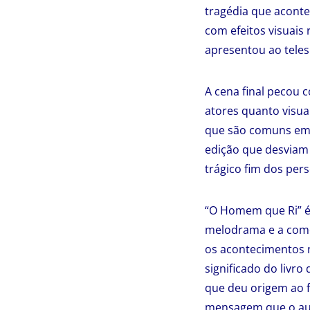
tragédia que acontec
com efeitos visuais 
apresentou ao tele
A cena final pecou 
atores quanto visu
que são comuns em 
edição que desviam
trágico fim dos per
“O Homem que Ri” é 
melodrama e a coméd
os acontecimentos n
significado do livro
que deu origem ao f
mensagem que o auto