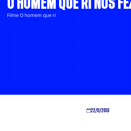
O HOMEM QUE RI NOS F
Filme O homem que ri
22/11/2013