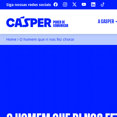
Siga nossas redes sociais
FACEBOOK
INSTAGRAM
X
YOUTUBE
LINKEDIN
TIKTOK
A CÁSPER
Home
O homem que ri nos fez chorar