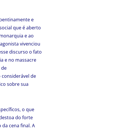
epentinamente e
social que é aberto
 monarquia e ao
agonista vivenciou
sse discurso o fato
eia e no massacre
 de
considerável de
ico sobre sua
ecíficos, o que
destoa do forte
da cena final. A