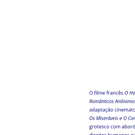
O filme francês
O Ho
Românticos Anônimo
adaptação cinemato
Os Miseráveis
e
O Co
grotesco com aborda