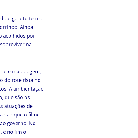
ndo o garoto tem o
orrindo. Ainda
o acolhidos por
sobreviver na
ário e maquiagem,
o do roteirista no
tos. A ambientação
o, que são os
As atuações de
ão ao que o filme
 ao governo. No
, e no fim o