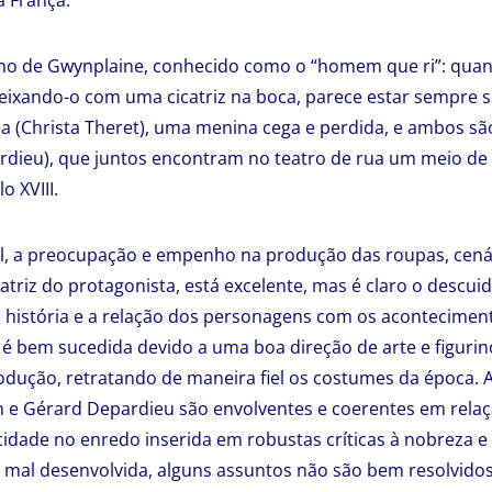
 França.
rno de Gwynplaine, conhecido como o “homem que ri”: qua
eixando-o com uma cicatriz na boca, parece estar sempre s
a (Christa Theret), uma menina cega e perdida, e ambos sã
dieu), que juntos encontram no teatro de rua um meio de 
o XVIII.
el, a preocupação e empenho na produção das roupas, cen
atriz do protagonista, está excelente, mas é claro o descuid
 história e a relação dos personagens com os acontecimen
 bem sucedida devido a uma boa direção de arte e figurin
odução, retratando de maneira fiel os costumes da época. 
 e Gérard Depardieu são envolventes e coerentes em relaç
idade no enredo inserida em robustas críticas à nobreza e
 é mal desenvolvida, alguns assuntos não são bem resolvidos