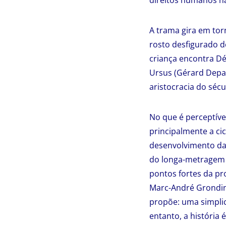
direitos humanos na
A trama gira em to
rosto desfigurado d
criança encontra Dé
Ursus (Gérard Depar
aristocracia do sécul
No que é perceptív
principalmente a cic
desenvolvimento da
do longa-metragem é
pontos fortes da pr
Marc-André Grondin
propõe: uma simplic
entanto, a história