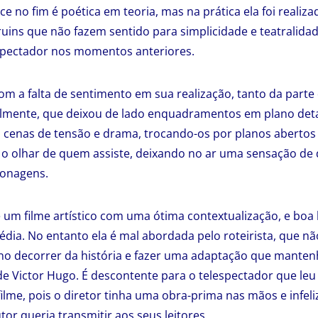
e no fim é poética em teoria, mas na prática ela foi realiz
ruins que não fazem sentido para simplicidade e teatralidad
spectador nos momentos anteriores.
com a falta de sentimento em sua realização, tanto da parte
almente, que deixou de lado enquadramentos em plano deta
cenas de tensão e drama, trocando-os por planos abertos 
 o olhar de quem assiste, deixando no ar uma sensação de
sonagens.
um filme artístico com uma ótima contextualização, e boa
ia. No entanto ela é mal abordada pelo roteirista, que nã
o decorrer da história e fazer uma adaptação que mantenh
 de Victor Hugo. É descontente para o telespectador que leu
ilme, pois o diretor tinha uma obra-prima nas mãos e infeli
r queria transmitir aos seus leitores.