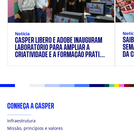
Notíc
Notícia
SAIB
CÁSPER LÍBERO E ADOBE INAUGURAM
SEM
LABORATÓRIO PARA AMPLIAR A
DA 
CRIATIVIDADE E A FORMAÇÃO PRÁTICA
DOS ESTUDANTES
CONHEÇA A CÁSPER
Infraestrutura
Missão, princípios e valores