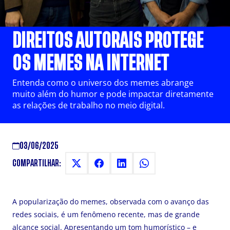
DESCUBRA COMO A LEI DE
DIREITOS AUTORAIS PROTEGE
OS MEMES NA INTERNET
Entenda como o universo dos memes abrange
muito além do humor e pode impactar diretamente
as relações de trabalho no meio digital.
03/06/2025
COMPARTILHAR:
A popularização do memes, observada com o avanço das
redes sociais, é um fenômeno recente, mas de grande
alcance social. Apresentando um tom humorístico – e