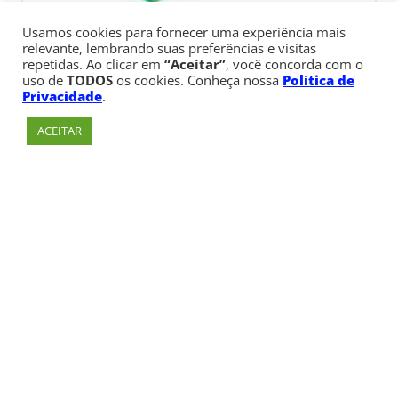
Usamos cookies para fornecer uma experiência mais
relevante, lembrando suas preferências e visitas
repetidas. Ao clicar em
“Aceitar”
, você concorda com o
uso de
TODOS
os cookies. Conheça nossa
Política de
Privacidade
.
ACEITAR
Av. Paulista, 900 – Bela Vista – São Paulo, SP
Telefone:
+55 (11) 3170-5600
© Copyright 1947 - 2026 Faculdade Cásper Líbero