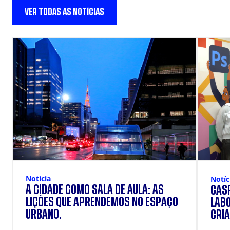
VER TODAS AS NOTÍCIAS
Notícia
Notíc
A CIDADE COMO SALA DE AULA: AS
CÁSP
LIÇÕES QUE APRENDEMOS NO ESPAÇO
LAB
URBANO.
CRIA
DOS