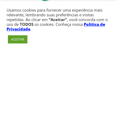
Usamos cookies para fornecer uma experiência mais
relevante, lembrando suas preferências e visitas
repetidas. Ao clicar em
“Aceitar”
, você concorda com o
uso de
TODOS
os cookies. Conheça nossa
Política de
Privacidade
.
ACEITAR
Av. Paulista, 900 – Bela Vista – São Paulo, SP
Telefone:
+55 (11) 3170-5600
© Copyright 1947 - 2026 Faculdade Cásper Líbero