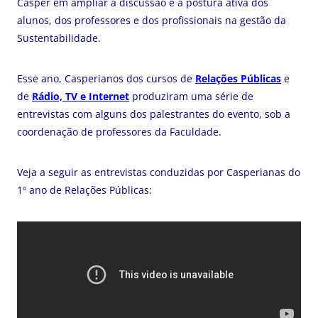
Cásper em ampliar a discussão e a postura ativa dos
alunos, dos professores e dos profissionais na gestão da
Sustentabilidade.
Esse ano, Casperianos dos cursos de
Relações Públicas
e
de
Rádio, TV e Internet
produziram uma série de
entrevistas com alguns dos palestrantes do evento, sob a
coordenação de professores da Faculdade.
Veja a seguir as entrevistas conduzidas por Casperianas do
1º ano de Relações Públicas: