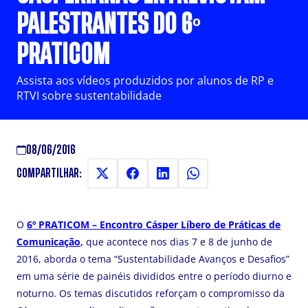
PALESTRANTES DO 6º
PRATICOM
Assista aos vídeos produzidos por alunos de RP e
RTVI sobre sustentabilidade
08/06/2016
COMPARTILHAR:
O
6º PRATICOM – Encontro Cásper Líbero de Práticas de
Comunicação
,
que acontece nos dias 7 e 8 de junho de
2016, aborda o tema “Sustentabilidade Avanços e Desafios”
em uma série de painéis divididos entre o período diurno e
noturno. Os temas discutidos reforçam o compromisso da