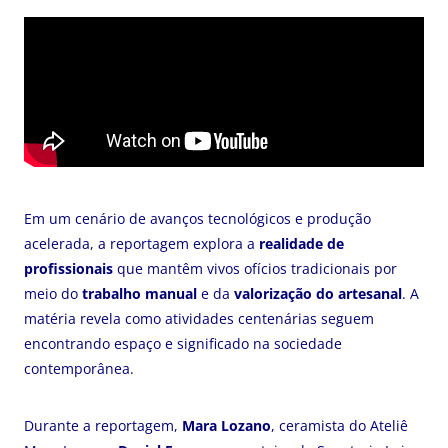
Em um cenário de avanços tecnológicos e produção
acelerada, a reportagem explora a
realidade de
profissionais
que mantêm vivos ofícios tradicionais por
meio do
trabalho manual
e da
valorização do artesanal
. A
matéria revela como atividades centenárias seguem
encontrando espaço e significado na sociedade
contemporânea.
Durante a reportagem,
Mara Lozano
, ceramista do Ateliê