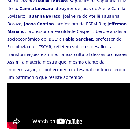
Mara Lozano;
Daniel Fonseca
, sapateiro da Sapataria Luiz
Rosa;
Camila Lovisaro
, designer de joias do Ateliê Camila
Lovisaro;
Tauanna Borazo
, joalheira do Ateliê Tauanna
Borazo;
Joana Contino
, professora da ESPM Rio;
Jefferson
Mariano
, professor da Faculdade Cásper Líbero e analista
socioeconômico do IBGE; e
Fabio Sanchez
, professor de
Sociologia da UFSCAR, refletem sobre os desafios, as
transformações e a importância cultural dessas profissões.
Assim, a matéria mostra que, mesmo diante da
modernização, o conhecimento artesanal continua sendo
um patrimônio que resiste ao tempo.