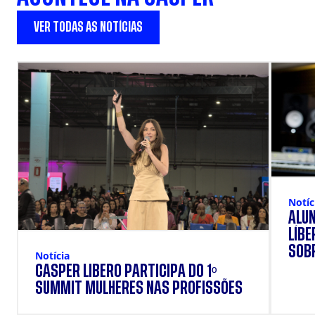
VER TODAS AS NOTÍCIAS
Notíc
ALU
LÍB
SOBR
Notícia
CÁSPER LÍBERO PARTICIPA DO 1º
SUMMIT MULHERES NAS PROFISSÕES