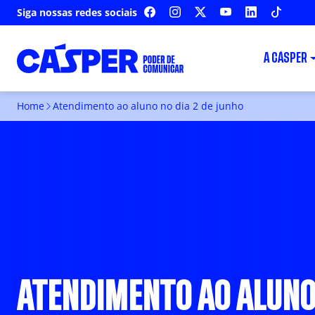
Siga nossas redes sociais
FACEBOOK
INSTAGRAM
X
YOUTUBE
LINKEDIN
TIKTOK
A CÁSPER
Home
Atendimento ao aluno no dia 2 de junho
ATENDIMENTO AO ALUNO 