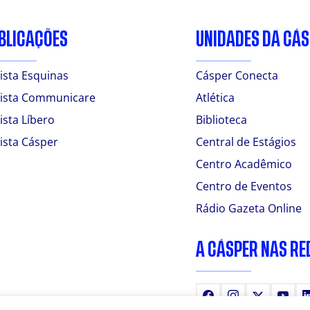
BLICAÇÕES
UNIDADES DA CÁ
ista Esquinas
Cásper Conecta
ista Communicare
Atlética
ista Líbero
Biblioteca
ista Cásper
Central de Estágios
Centro Acadêmico
Centro de Eventos
Rádio Gazeta Online
A CÁSPER NAS RE
Facebook
Instagram
X
You