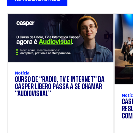
Notícia
CURSO DE “RÁDIO, TV E INTERNET” DA
CÁSPER LÍBERO PASSA A SE CHAMAR
“AUDIOVISUAL”
Notíc
CAS
RESU
COMU
TOYO