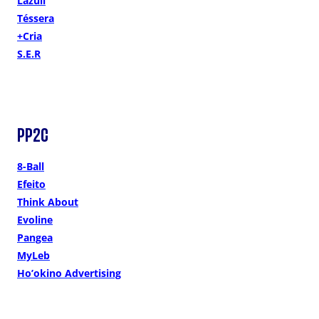
Lazuli
Téssera
+Cria
S.E.R
PP2C
8-Ball
Efeito
Think About
Evoline
Pangea
MyLeb
Ho’okino Advertising