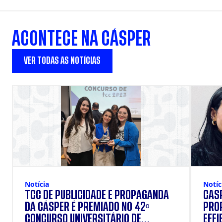
ACONTECE NA CÁSPER
VER TODAS AS NOTÍCIAS
Notícia
Notíc
TCC DE PUBLICIDADE E PROPAGANDA
CASP
DA CÁSPER É PREMIADO NO 42º
PRO
CONCURSO UNIVERSITÁRIO DE
EFFI