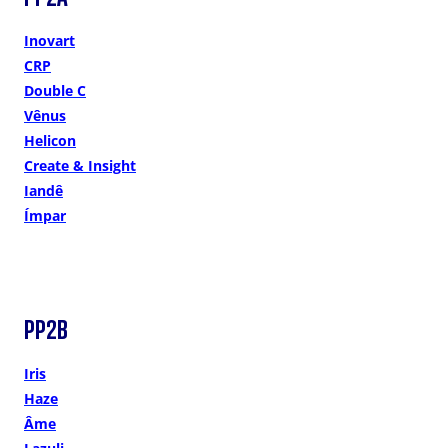
Inovart
CRP
Double C
Vênus
Helicon
Create & Insight
Iandê
Ímpar
PP2B
Iris
Haze
Âme