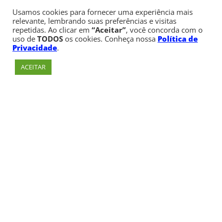
Usamos cookies para fornecer uma experiência mais
relevante, lembrando suas preferências e visitas
repetidas. Ao clicar em
“Aceitar”
, você concorda com o
uso de
TODOS
os cookies. Conheça nossa
Política de
Privacidade
.
ACEITAR
Av. Paulista, 900 – Bela Vista – São Paulo, SP
Telefone:
+55 (11) 3170-5600
© Copyright 1947 - 2026 Faculdade Cásper Líbero