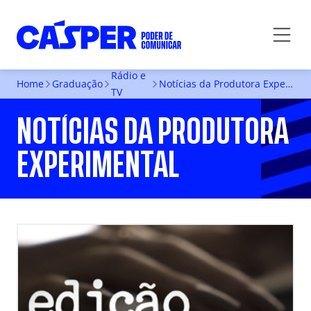
Rádio e
Home
Graduação
Notícias da Produtora Experimental
TV
NOTÍCIAS DA PRODUTORA
EXPERIMENTAL