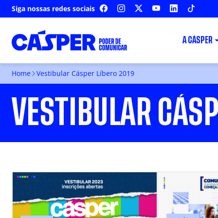
Siga nossas redes sociais
FACEBOOK
INSTAGRAM
X
YOUTUBE
LINKEDIN
TIKTOK
A CÁSPER
Home
Vestibular Cásper Líbero 2019
VESTIBULAR CÁSP