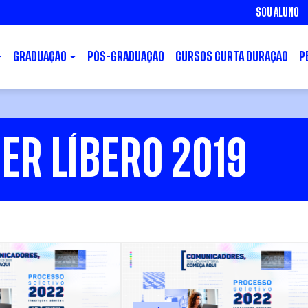
SOU ALUNO
GRADUAÇÃO
PÓS-GRADUAÇÃO
CURSOS CURTA DURAÇÃO
P
ER LÍBERO 2019