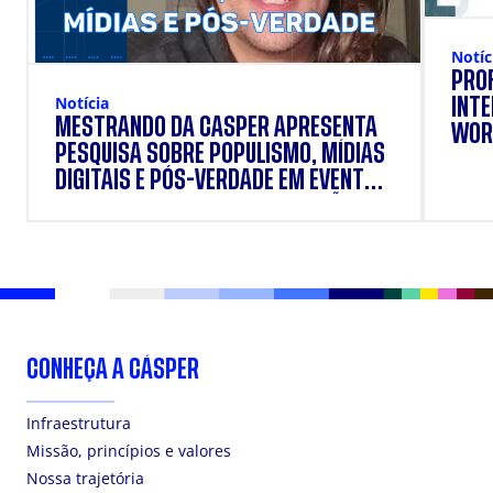
Notíc
PRO
Notícia
INT
MESTRANDO DA CÁSPER APRESENTA
WOR
PESQUISA SOBRE POPULISMO, MÍDIAS
DIGITAIS E PÓS-VERDADE EM EVENTO
INTERNACIONAL DE COMUNICAÇÃO
CONHEÇA A CÁSPER
Infraestrutura
Missão, princípios e valores
Nossa trajetória