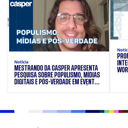
Notíc
PRO
Notícia
INT
MESTRANDO DA CÁSPER APRESENTA
WOR
PESQUISA SOBRE POPULISMO, MÍDIAS
DIGITAIS E PÓS-VERDADE EM EVENTO
INTERNACIONAL DE COMUNICAÇÃO