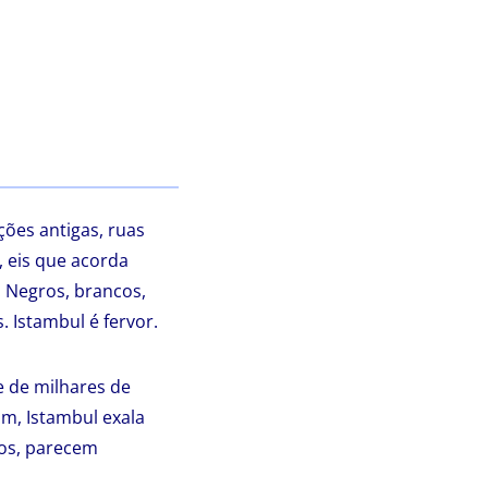
ões antigas, ruas
, eis que acorda
s. Negros, brancos,
. Istambul é fervor.
e de milhares de
im, Istambul exala
dos, parecem