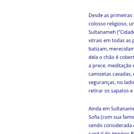
Desde as primeiras f
colosso religioso, u
Sultanameh (“Cidade
vitrais em todas as 
batizam, merecidame
dela o chão é cober
a prece, meditação 
camisetas cavadas, 
seguranças, no lado
retirar os sapatos e
Ainda em Sultanameh
Sofia (com sua famos
sendo considerada o
capital do Império 