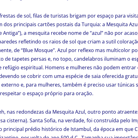
restas de sol, filas de turistas brigam por espaço para vis
m dos principais cartões postais da Turquia: a Mesquita Azu
 Antiga”), a mesquita recebe nome de “azul” não por acaso,
paredes refletindo os raios de sol que criam a sutil coloraçã
nte, de “Blue Mosque”. Azul por reflexo mas multicolor po
to de tapetes persas e, no topo, candelabros iluminam o es
e refúgio espiritual. Homens e mulheres não podem entrar
devendo se cobrir com uma espécie de saia oferecida grat
 externo e, para mulheres, também é preciso usar túnicas 
 respeitar o espaço próprio para oração.
, nas redondezas da Mesquita Azul, outro ponto atraente: 
a cisterna). Santa Sofia, na verdade, foi construída pelo Im
 principal prédio histórico de Istambul, da época em que C
Bizantino, por volta do ano 500 d.C.. Tamanha sua importânc