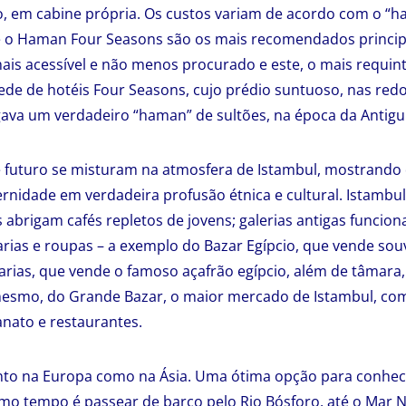
 em cabine própria. Os custos variam de acordo com o “ha
 o Haman Four Seasons são os mais recomendados princip
mais acessível e não menos procurado e este, o mais requi
ede de hotéis Four Seasons, cujo prédio suntuoso, nas re
gava um verdadeiro “haman” de sultões, na época da Antigu
 futuro se misturam na atmosfera de Istambul, mostrando 
nidade em verdadeira profusão étnica e cultural. Istambul
 abrigam cafés repletos de jovens; galerias antigas func
arias e roupas – a exemplo do Bazar Egípcio, que vende sou
arias, que vende o famoso açafrão egípcio, além de tâmara
 mesmo, do Grande Bazar, o maior mercado de Istambul, co
anato e restaurantes.
anto na Europa como na Ásia. Uma ótima opção para conhec
o tempo é passear de barco pelo Rio Bósforo, até o Mar N