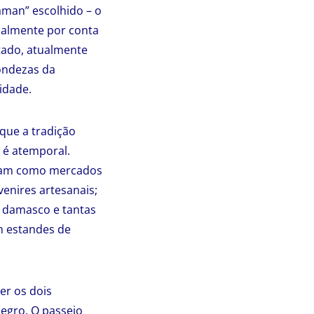
man” escolhido – o
almente por conta
ntado, atualmente
dondezas da
idade.
que a tradição
 é atemporal.
ionam como mercados
venires artesanais;
, damasco e tantas
m estandes de
er os dois
egro. O passeio