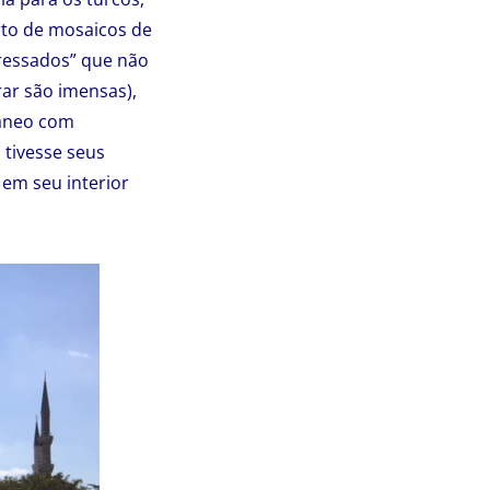
rto de mosaicos de
pressados” que não
rar são imensas),
râneo com
 tivesse seus
em seu interior