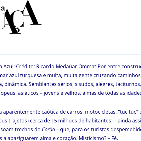
a Azul; Crédito: Ricardo Medauar OmmatiPor entre construç
 mar azul turquesa e muita, muita gente cruzando caminhos
ca, dinâmica. Semblantes sérios, sisudos, alegres, taciturno
peus, asiáticos – jovens e velhos, almas de todas as idades
 aparentemente caótica de carros, motocicletas, “tuc tuc” 
us trajetos (cerca de 15 milhões de habitantes) – ainda ass
os soam trechos do
Corão
– que, para os turistas despercebi
 a apaziguarem alma e coração. Misticismo? – Fé.