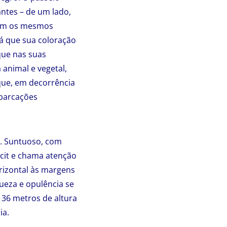
antes – de um lado,
rvam os mesmos
já que sua coloração
que nas suas
 animal e vegetal,
que, em decorrência
mbarcações
e. Suntuoso, com
ecit e chama atenção
rizontal às margens
ueza e opulência se
 36 metros de altura
ia.