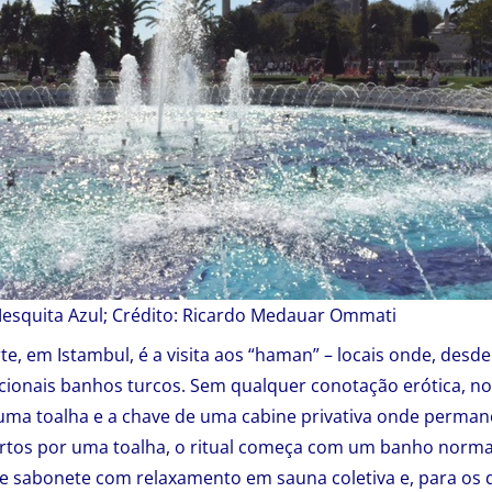
Mesquita Azul; Crédito: Ricardo Medauar Ommati
te, em Istambul, é a visita aos “haman” – locais onde, desde
cionais banhos turcos. Sem qualquer conotação erótica, n
 uma toalha e a chave de uma cabine privativa onde perm
ertos por uma toalha, o ritual começa com um banho normal
 sabonete com relaxamento em sauna coletiva e, para os 