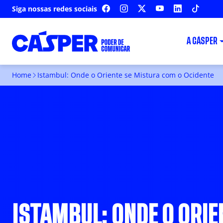
Siga nossas redes sociais
FACEBOOK
INSTAGRAM
X
YOUTUBE
LINKEDIN
TIKTOK
A CÁSPER
Home
Istambul: Onde o Oriente se Mistura com o Ocidente
ISTAMBUL: ONDE O ORIE