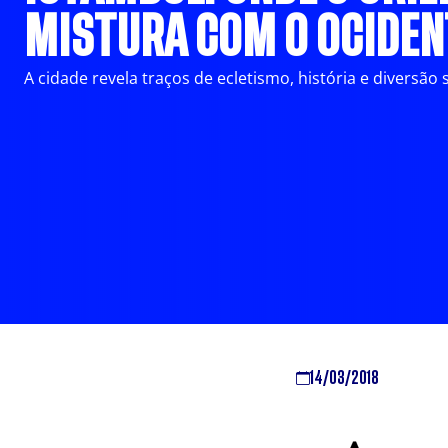
MISTURA COM O OCIDEN
A cidade revela traços de ecletismo, história e diversão 
14/03/2018