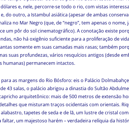
dólares e, nele, percorre-se todo o rio, com vistas interess
 e, do outro, a Istambul asiática (apesar de ambas conse
finaliza no Mar Negro (que, de “negro”, tem apenas o nome, 
rece um pôr do sol cinematográfico). A conotação existe por
das, não há oxigênio suficiente para a proliferação de vida
 plantas somente em suas camadas mais rasas; também por
o nas suas profundezas, vários resquícios antigos (desde e
s humanas) permanecem intactos.
 para as margens do Rio Bósforo: eis o Palácio Dolmabahç
 de 43 salas, o palácio abrigou a dinastia do Sultão Abdulm
apricho arquitetônico: mais de 500 metros de extensão ho
detalhes que misturam traços ocidentais com orientais. Riq
labastro, tapetes de seda e de lã, um lustre de cristal com
 faltar, um majestoso harém – verdadeira relíquia da histór