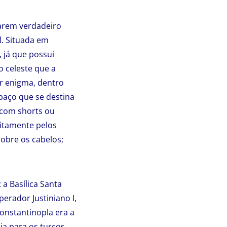
itarem verdadeiro
l. Situada em
 já que possui
o celeste que a
r enigma, dentro
paço que se destina
 com shorts ou
uitamente pelos
sobre os cabelos;
a Basílica Santa
perador Justiniano I,
onstantinopla era a
ia para os turcos,