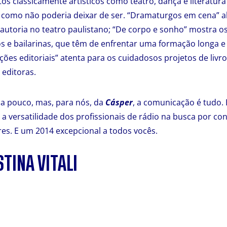
tos classicamente artísticos como teatro, dança e literatu
 como não poderia deixar de ser. “Dramaturgos em cena” a
 autoria no teatro paulistano; “De corpo e sonho” mostra o
nos e bailarinas, que têm de enfrentar uma formação longa e
ções editoriais” atenta para os cuidadosos projetos de livro
editoras.
ria pouco, mas, para nós, da
Cásper
, a comunicação é tudo.
e a versatilidade dos profissionais de rádio na busca por c
es. E um 2014 excepcional a todos vocês.
STINA VITALI