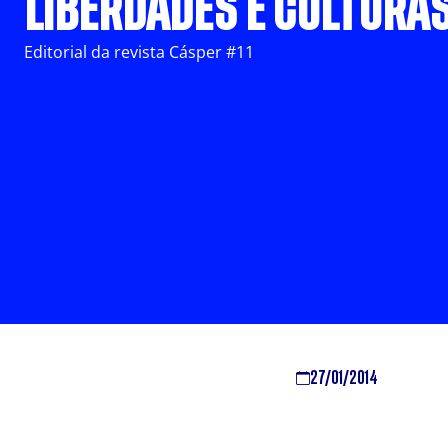
LIBERDADES E CULTURA
Editorial da revista Cásper #11
27/01/2014