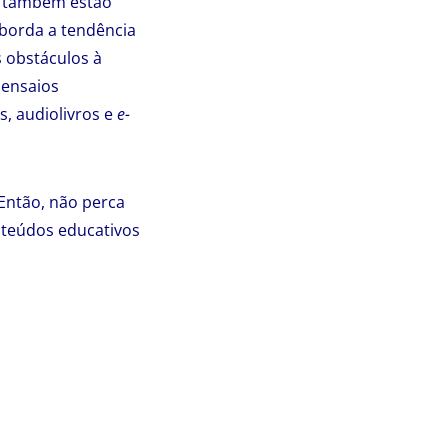
ra também estão
borda a tendência
s obstáculos à
 ensaios
s, audiolivros e
e-
 Então, não perca
onteúdos educativos