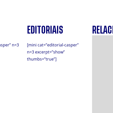
EDITORIAIS
RELAC
asper” n=3
[mini cat=”editorial-casper”
n=3 excerpt=”show”
thumbs=”true”]