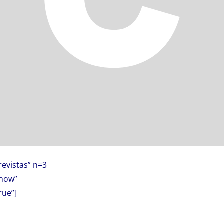
revistas” n=3
show”
rue”]