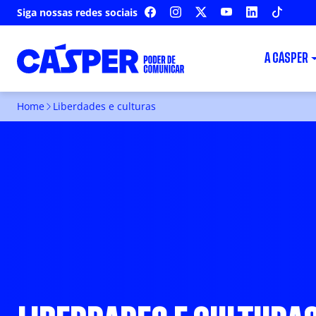
Siga nossas redes sociais
FACEBOOK
INSTAGRAM
X
YOUTUBE
LINKEDIN
TIKTOK
A CÁSPER
Home
Liberdades e culturas