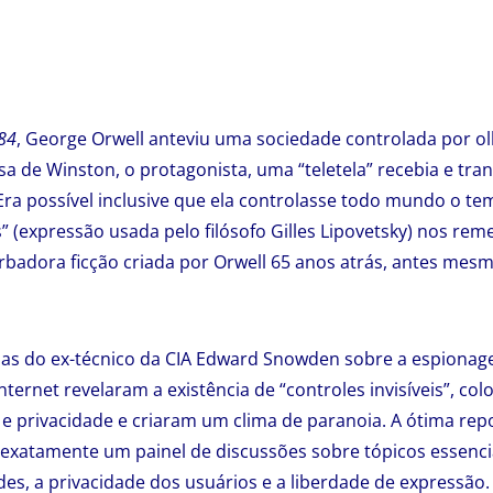
84
, George Orwell anteviu uma sociedade controlada por o
a de Winston, o protagonista, uma “teletela” recebia e tra
ra possível inclusive que ela controlasse todo mundo o tem
” (expressão usada pelo filósofo Gilles Lipovetsky) nos rem
rbadora ficção criada por Orwell 65 anos atrás, antes mes
ias do ex-técnico da CIA Edward Snowden sobre a espionag
nternet revelaram a existência de “controles invisíveis”, c
 e privacidade e criaram um clima de paranoia. A ótima re
é exatamente um painel de discussões sobre tópicos essenc
des, a privacidade dos usuários e a liberdade de expressã