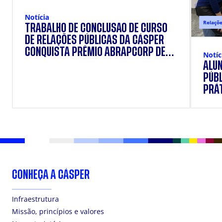
Notícia
Relaçõe
TRABALHO DE CONCLUSÃO DE CURSO
DE RELAÇÕES PÚBLICAS DA CÁSPER
CONQUISTA PRÊMIO ABRAPCORP DE
Notíc
PROJETOS EXPERIMENTAIS
ALUN
PÚB
PRÁ
CONHEÇA A CÁSPER
Infraestrutura
Missão, princípios e valores