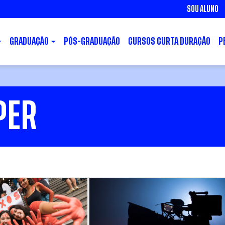
SOU ALUNO
GRADUAÇÃO
PÓS-GRADUAÇÃO
CURSOS CURTA DURAÇÃO
P
PER