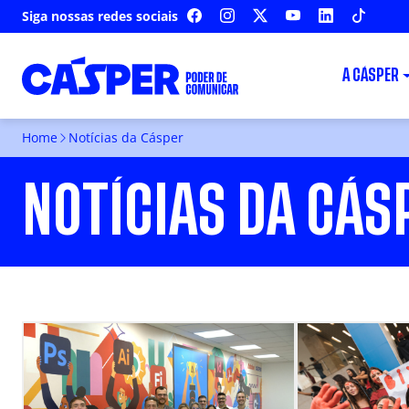
Siga nossas redes sociais
FACEBOOK
INSTAGRAM
X
YOUTUBE
LINKEDIN
TIKTOK
A CÁSPER
Home
Notícias da Cásper
NOTÍCIAS DA CÁS