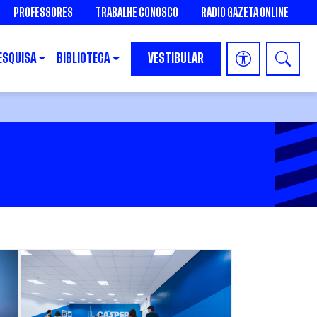
PROFESSORES
TRABALHE CONOSCO
RÁDIO GAZETA ONLINE
ESQUISA
BIBLIOTECA
VESTIBULAR