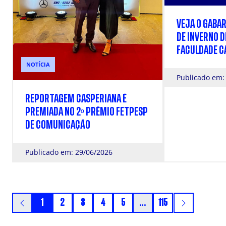
VEJA O GABAR
DE INVERNO D
FACULDADE C
NOTÍCIA
Publicado em:
REPORTAGEM CASPERIANA É
PREMIADA NO 2º PRÊMIO FETPESP
DE COMUNICAÇÃO
Publicado em: 29/06/2026
1
2
3
4
5
…
115