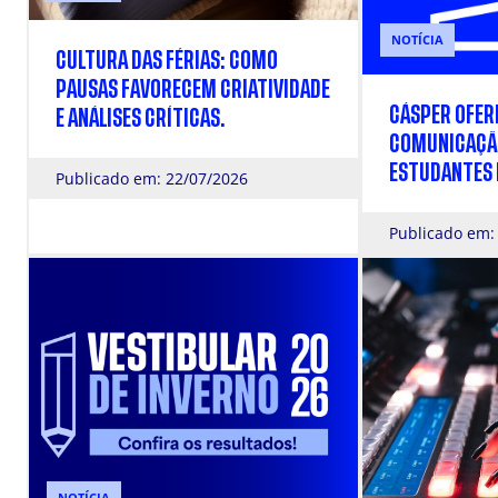
NOTÍCIA
CULTURA DAS FÉRIAS: COMO
PAUSAS FAVORECEM CRIATIVIDADE
CÁSPER OFERE
E ANÁLISES CRÍTICAS.
COMUNICAÇÃ
ESTUDANTES D
Publicado em: 22/07/2026
MÉDIO NA ES
Publicado em:
NOTÍCIA