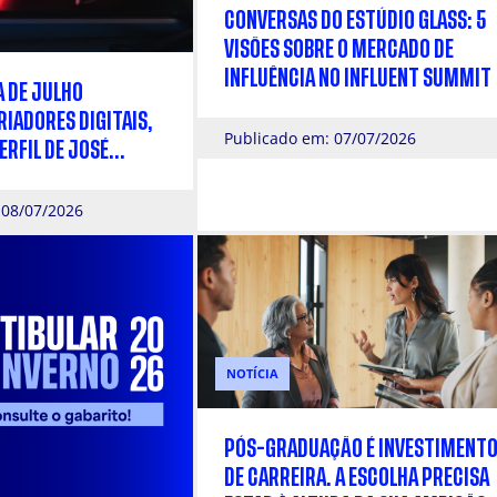
CONVERSAS DO ESTÚDIO GLASS: 5
VISÕES SOBRE O MERCADO DE
INFLUÊNCIA NO INFLUENT SUMMIT
A DE JULHO
IADORES DIGITAIS,
Publicado em: 07/07/2026
ERFIL DE JOSÉ
ÓSIAS
 08/07/2026
NOTÍCIA
PÓS-GRADUAÇÃO É INVESTIMENT
DE CARREIRA. A ESCOLHA PRECISA