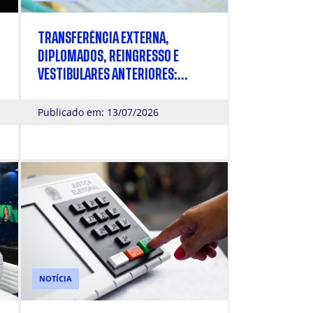
TRANSFERÊNCIA EXTERNA,
DIPLOMADOS, REINGRESSO E
VESTIBULARES ANTERIORES:
INSCRIÇÕES ABERTAS PARA O
PROCESSO SELETIVO 2026 DA
Publicado em: 13/07/2026
CÁSPER LÍBERO
NOTÍCIA