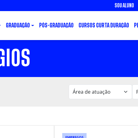
SOU ALUNO
GRADUAÇÃO
PÓS-GRADUAÇÃO
CURSOS CURTA DURAÇÃO
P
GIOS
EMPREGOS