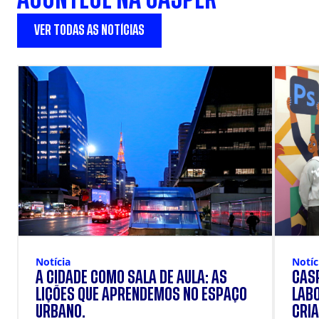
VER TODAS AS NOTÍCIAS
Notícia
Notíc
A CIDADE COMO SALA DE AULA: AS
CÁSP
LIÇÕES QUE APRENDEMOS NO ESPAÇO
LAB
URBANO.
CRIA