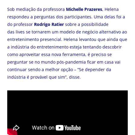
Sob mediação da professora
Michelle Prazeres
, Helena
respondeu a perguntas dos participantes. Uma delas foi a
do professor
Rodrigo Ratier
sobre a possibilidade
das lives se tornarem um modelo de negócio alternativo ao
entretenimento presencial. Helena levantou que ainda que
a indústria do entretenimento esteja tentando descobrir
como aproveitar essa nova ferramenta, é preciso se
perguntar se no mundo pós-pandemia ficar em casa vai
continuar sendo a melhor opção – “Se depender da
indústria é provável que sim”, disse.