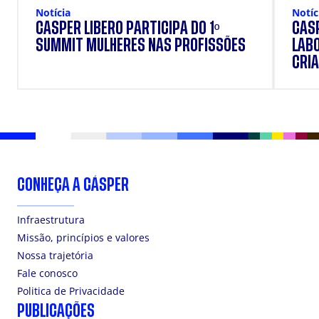
Notícia
Notíc
CÁSPER LÍBERO PARTICIPA DO 1º
CÁSP
SUMMIT MULHERES NAS PROFISSÕES
LAB
CRIA
DOS
CONHEÇA A CÁSPER
Infraestrutura
Missão, princípios e valores
Nossa trajetória
Fale conosco
Politica de Privacidade
PUBLICAÇÕES