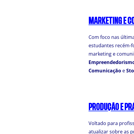
MARKETING E C
Com foco nas última
estudantes recém-fo
marketing e comun
Empreendedorismo
Comunicação
e
Sto
PRODUÇÃO E PR
Voltado para profi
atualizar sobre as 