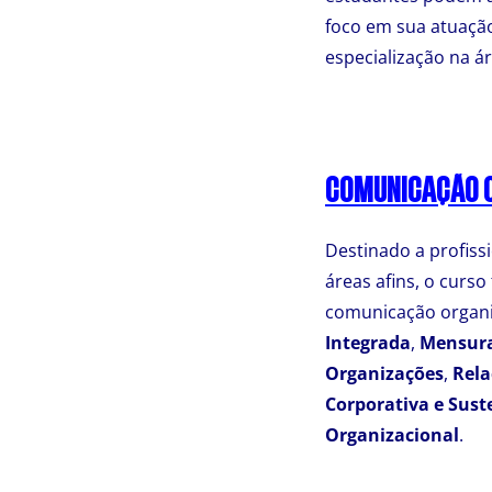
foco em sua atuaçã
especialização na á
COMUNICAÇÃO O
Destinado a profis
áreas afins, o curs
comunicação organiz
Integrada
,
Mensura
Organizações
,
Rela
Corporativa e Sust
Organizacional
.