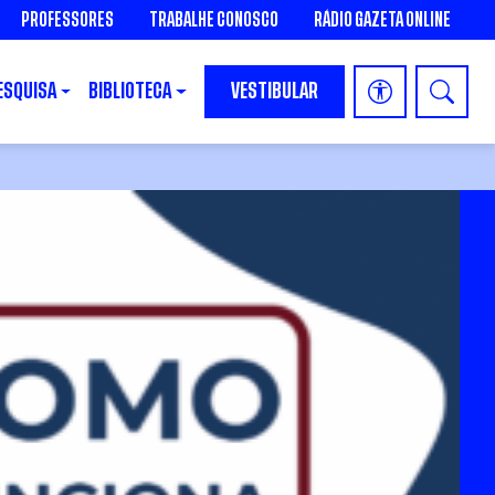
PROFESSORES
TRABALHE CONOSCO
RÁDIO GAZETA ONLINE
ESQUISA
BIBLIOTECA
VESTIBULAR