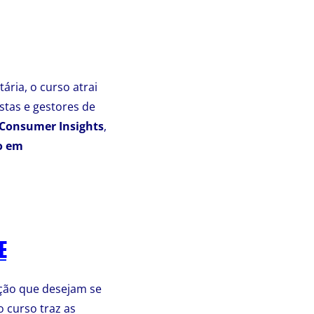
ária, o curso atrai
tas e gestores de
Consumer Insights
,
o em
E
ção que desejam se
o curso traz as