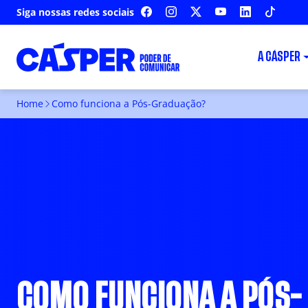
Siga nossas redes sociais
FACEBOOK
INSTAGRAM
X
YOUTUBE
LINKEDIN
TIKTOK
A CÁSPER
Home
Como funciona a Pós-Graduação?
COMO FUNCIONA A PÓS-