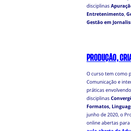
disciplinas
Apuraçã
Entretenimento
,
G
Gestão em Jornali
PRODUÇÃO, CRI
O curso tem como pú
Comunicação e inte
práticas envolvendo
disciplinas
Convergê
Formatos, Linguag
junho de 2020, o Pr
online abertas para
aula aberta de Ad