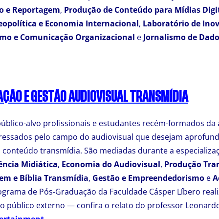
o e Reportagem
,
Produção de Conteúdo para Mídias Digi
eopolítica e Economia Internacional
,
Laboratório de Ino
smo e Comunicação Organizacional
e
Jornalismo de Dad
AÇÃO E GESTÃO AUDIOVISUAL TRANSMÍDIA
blico-alvo profissionais e estudantes recém-formados da 
ressados pelo campo do audiovisual que desejam aprofun
 conteúdo transmídia. São mediadas durante a especializa
ncia Midiática
,
Economia do Audiovisual
,
Produção Tra
em e Bíblia Transmídia
,
Gestão e Empreendedorismo
e
A
ograma de Pós-Graduação da Faculdade Cásper Líbero reali
 o público externo — confira o relato do professor Leonar
vertainment
.