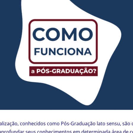
alização, conhecidos como Pós-Graduação lato sensu, são 
aprofundar seus conhecimentos em determinada área de 