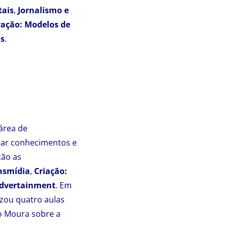
tais
,
Jornalismo e
vação: Modelos de
os
.
área de
dar conhecimentos e
ção as
nsmídia
,
Criação:
dvertainment
. Em
zou quatro aulas
do Moura sobre a