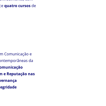
ece
quatro cursos
de
 em Comunicação e
s contemporâneas da
Comunicação
m e Reputação nas
overnança
tegridade