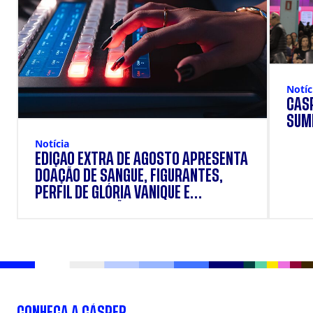
Notíc
CÁSP
SUM
Notícia
EDIÇÃO EXTRA DE AGOSTO APRESENTA
DOAÇÃO DE SANGUE, FIGURANTES,
PERFIL DE GLÓRIA VANIQUE E
SUPLEMENTAÇÃO.
CONHEÇA A CÁSPER