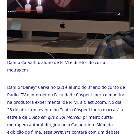
Danilo Carvalho, aluno de RTVI e diretor do curta-
metragem
Danilo “Daney” Carvalho (22) é aluno do 3º ano do curso de
Rádio, TV e Internet da Faculdade Cásper Líbero e monitor
na produtora experimental de RTVI, a Clact Zoom. No dia
28 de abril, um evento no Teatro Cásper Líbero marcará a
estreia de
O Ano em que o Sol Morreu
, primeiro curta-
metragem autoral dirigido pelo Casperiano. Além da
exibição do filme, essa
premiere
contará com um debate