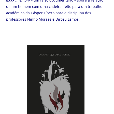
mockumentary
– um falso documentário – sobre a relação
de um homem com uma cadeira, feito para um trabalho
acadêmico da Cásper Líbero para a disciplina dos
professores Ninho Moraes e Dirceu Lemos.